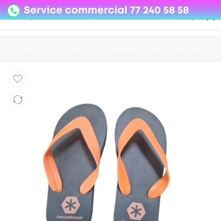
08o35epzeyex8vmjn04i2j4algz26o
Maison
Accessoires été
Sandales enfants
Sandales