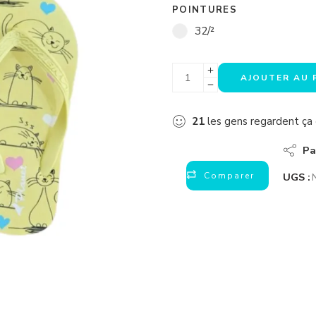
POINTURES
32/²
AJOUTER AU 
21
les gens regardent ç
Pa
Comparer
UGS :