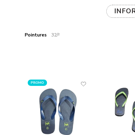
INFO
Pointures
32/²
PROMO