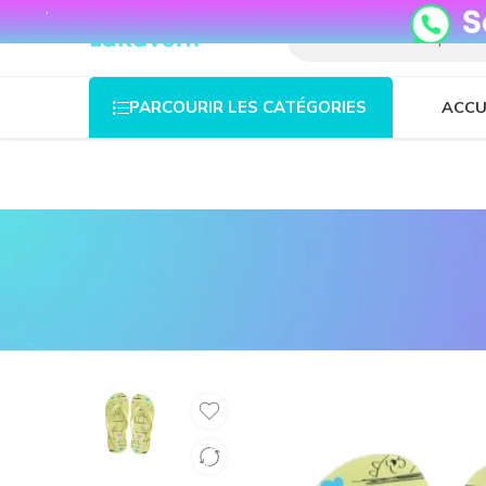
08o35epzeyex8vmjn04i2j4algz26o
ACCU
PARCOURIR LES CATÉGORIES