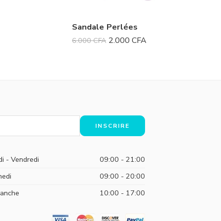
Sandale Perlées
Sandale
2.000
CFA
6.000
CFA
12.000
C
di - Vendredi
09:00 - 21:00
edi
09:00 - 20:00
anche
10:00 - 17:00