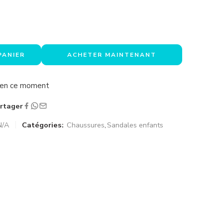
PANIER
ACHETER MAINTENANT
a en ce moment
rtager
N/A
Catégories:
Chaussures
,
Sandales enfants