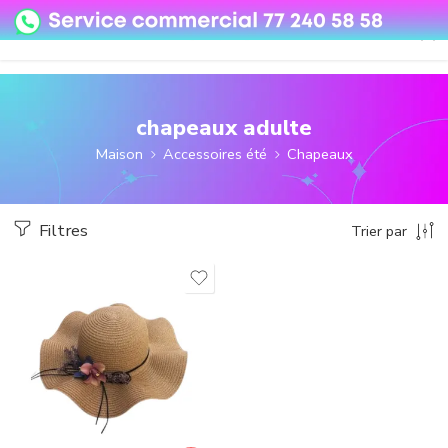
08o35epzeyex8vmjn04i2j4algz26o
chapeaux adulte
Maison
Accessoires été
Chapeaux
Filtres
Trier par