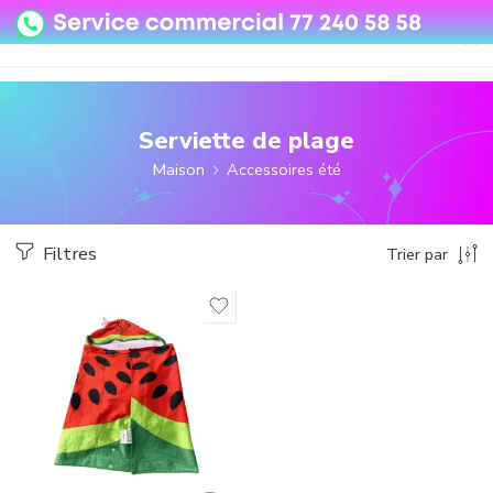
08o35epzeyex8vmjn04i2j4algz26o
Serviette de plage
Maison
Accessoires été
Filtres
Trier par