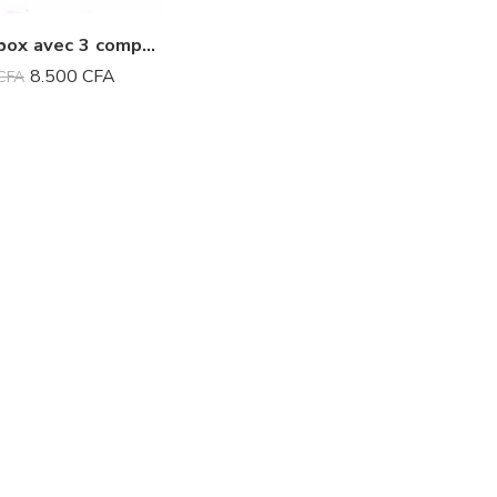
Lunch box avec 3 compartiments
8.500
CFA
CFA