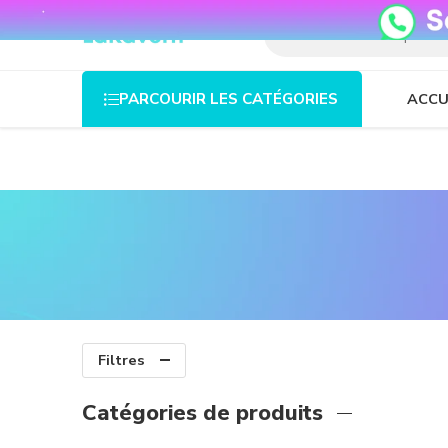
08o35epzeyex8vmjn04i2j4algz26o
ACCU
PARCOURIR LES CATÉGORIES
Filtres
Catégories de produits