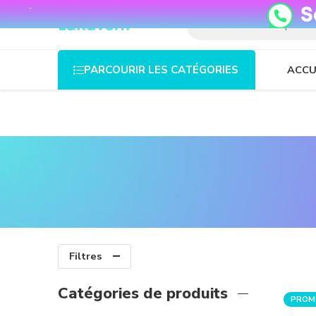
08o35epzeyex8vmjn04i2j4algz26o
ACCU
PARCOURIR LES CATÉGORIES
Filtres
Catégories de produits
PROM