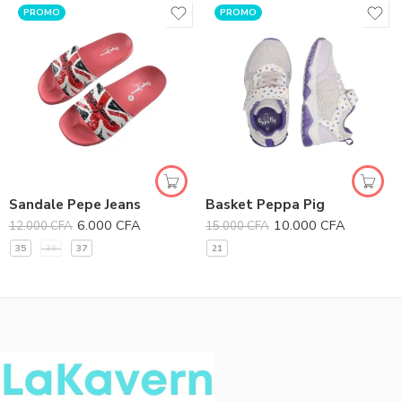
PROMO
PROMO
Sandale Pepe Jeans
Basket Peppa Pig
6.000
CFA
10.000
CFA
12.000
CFA
15.000
CFA
35
36
37
21