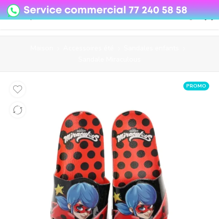
08o35epzeyex8vmjn04i2j4algz26o
Maison
Accessoires été
Sandales enfants
Sandale Miraculous
PROMO