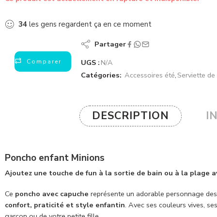
34
les gens regardent ça en ce moment
Partager
Comparer
UGS :
N/A
Catégories:
Accessoires été
,
Serviette de
DESCRIPTION
I
Poncho enfant Minions
Ajoutez une touche de fun à la sortie de bain ou à la plage 
Ce
poncho avec capuche
représente un adorable personnage des M
confort, praticité et style enfantin
. Avec ses couleurs vives, s
garçon ou de votre petite fille.