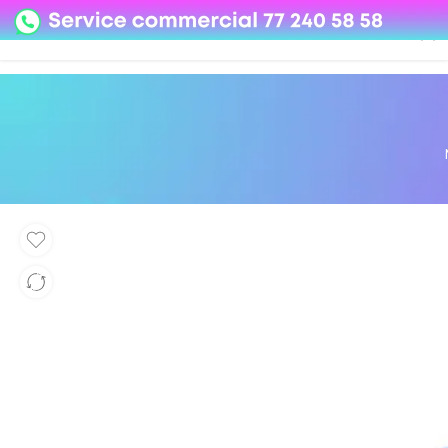
08o35epzeyex8vmjn04i2j4algz26o