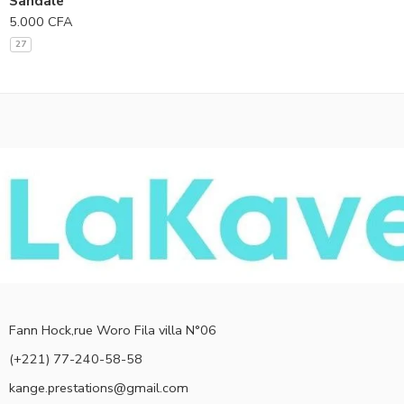
Sandale
5.000
CFA
27
Fann Hock,rue Woro Fila villa N°06
(+221) 77-240-58-58
kange.prestations@gmail.com