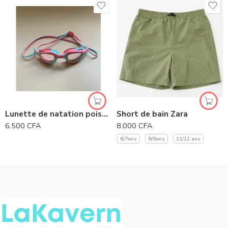
Lunette de natation poisson rose
Short de bain Zara
6.500
CFA
8.000
CFA
6/7ans
8/9ans
11/12 ans