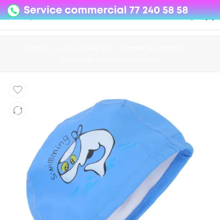
08o35epzeyex8vmjn04i2j4algz26o
Maison
Accessoires été
Bonnet de natation
Bonnet de natation bleu requin