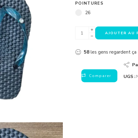
POINTURES
26
AJOUTER AU 
58
les gens regardent ç
Pa
Comparer
UGS :