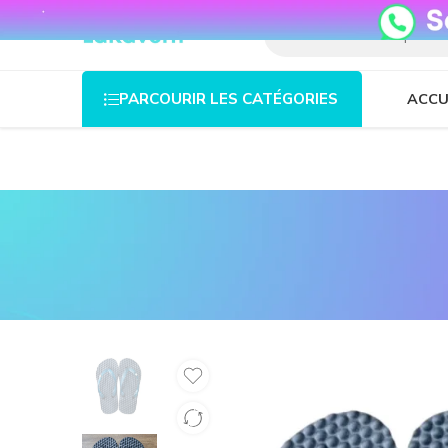
08o35epzeyex8vmjn04i2j4algz26o
ACCU
PARCOURIR LES CATÉGORIES