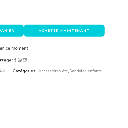
PANIER
ACHETER MAINTENANT
a en ce moment
rtager
N/A
Catégories:
Accessoires été
,
Sandales enfants