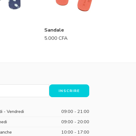
Sandale
Sandal
5.000
CFA
6.500
CF
di - Vendredi
09:00 - 21:00
edi
09:00 - 20:00
anche
10:00 - 17:00