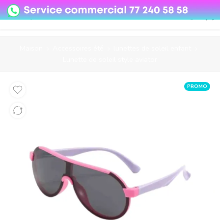
08o35epzeyex8vmjn04i2j4algz26o
Maison
Accessoires été
lunettes de soleil enfant
Lunette de soleil style aviator
PROMO