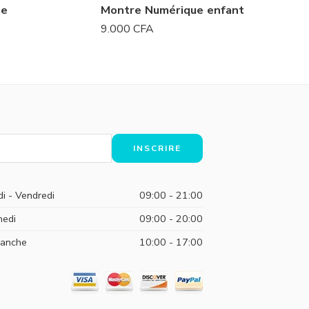
le
Montre Numérique enfant
Montre
9.000
CFA
9.000
C
di - Vendredi
09:00 - 21:00
edi
09:00 - 20:00
anche
10:00 - 17:00