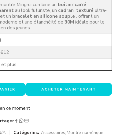
montre Mingrui combine un
boîtier carré
parent
au look futuriste, un
cadran texturé
ultra-
e et un
bracelet en silicone souple
, offrant un
moderne et une étanchéité de
30M
idéale pour le
ien des jeunes
i
4612
 et plus
PANIER
ACHETER MAINTENANT
a en ce moment
rtager
N/A
Catégories:
Accessoires
,
Montre numérique