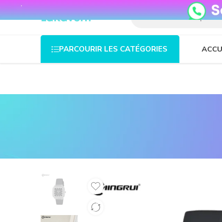
08o35epzeyex8vmjn04i2j4algz26o
ACCU
PARCOURIR LES CATÉGORIES