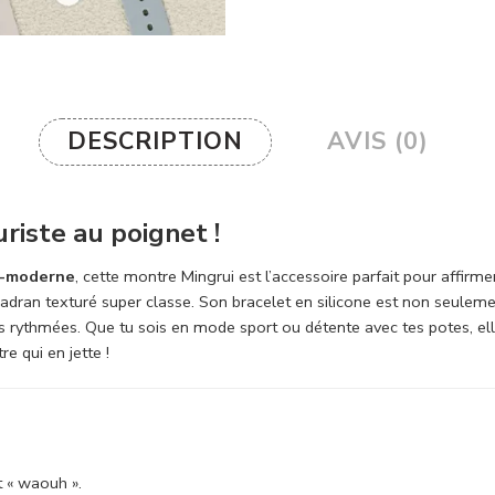
DESCRIPTION
AVIS (0)
riste au poignet !
a-moderne
, cette montre Mingrui est l’accessoire parfait pour affir
cadran texturé super classe. Son bracelet en silicone est non seulem
lus rythmées. Que tu sois en mode sport ou détente avec tes potes, elle
e qui en jette !
t « waouh ».