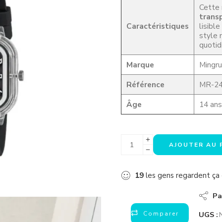
Cette 
trans
Caractéristiques
lisibl
style 
quotid
Marque
Mingru
Référence
MR-2
Âge
14 ans
AJOUTER AU 
19
les gens regardent ç
Pa
Comparer
UGS :