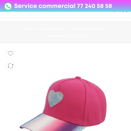
08o35epzeyex8vmjn04i2j4algz26o
Maison
Accessoires
Casquette enfant
Casquette rose fushia