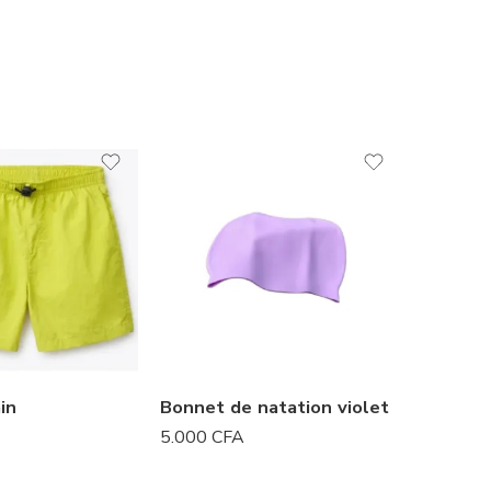
PROM
in
Bonnet de natation violet
Boxer d
5.000
CFA
7.000
CF