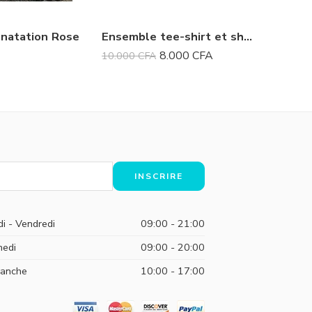
 natation Rose
Ensemble tee-shirt et short Mickey
Maillot 
8.000
CFA
10.000
CFA
10.000
C
di - Vendredi
09:00 - 21:00
edi
09:00 - 20:00
anche
10:00 - 17:00