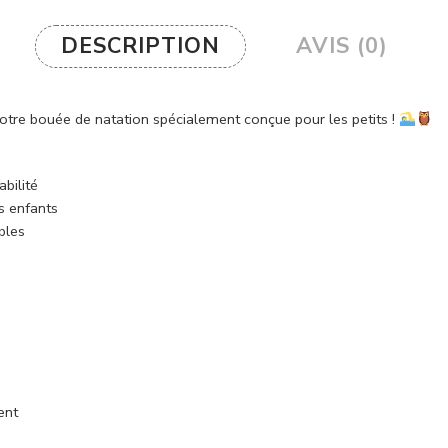
DESCRIPTION
AVIS (0)
c notre bouée de natation spécialement conçue pour les petits !
bilité
s enfants
bles
ent