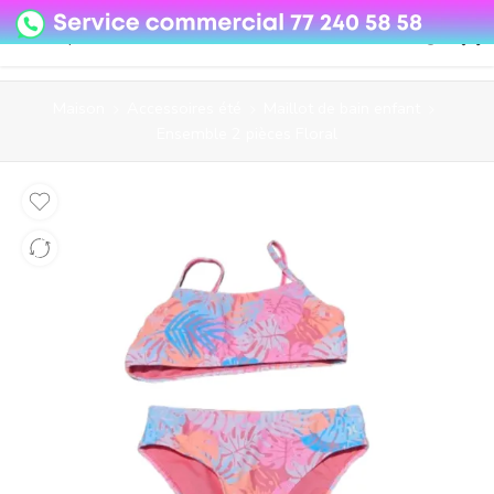
08o35epzeyex8vmjn04i2j4algz26o
Maison
Accessoires été
Maillot de bain enfant
Ensemble 2 pièces Floral