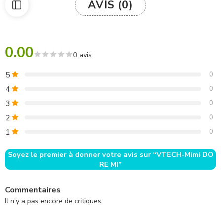
AVIS (0)
0.00
0 avis
5
0
4
0
3
0
2
0
1
0
Soyez le premier à donner votre avis sur “VTECH-Mimi DO
RE MI”
Commentaires
Il n'y a pas encore de critiques.