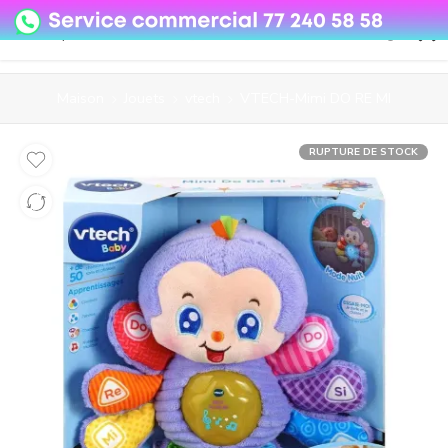
08o35epzeyex8vmjn04i2j4algz26o
Maison
Jouets
vtech
VTECH-Mimi DO RE MI
RUPTURE DE STOCK