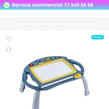
08o35epzeyex8vmjn04i2j4algz26o
Maison
Jouets
Ardoises
Ardoise avec pieds
PROMO