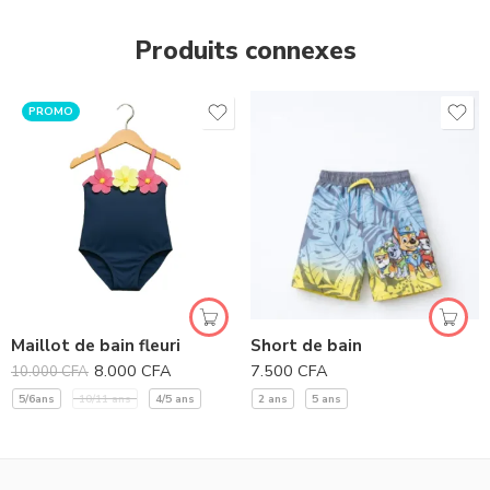
Produits connexes
PROMO
Maillot de bain fleuri
Short de bain
8.000
CFA
7.500
CFA
10.000
CFA
5/6ans
10/11 ans
4/5 ans
2 ans
5 ans