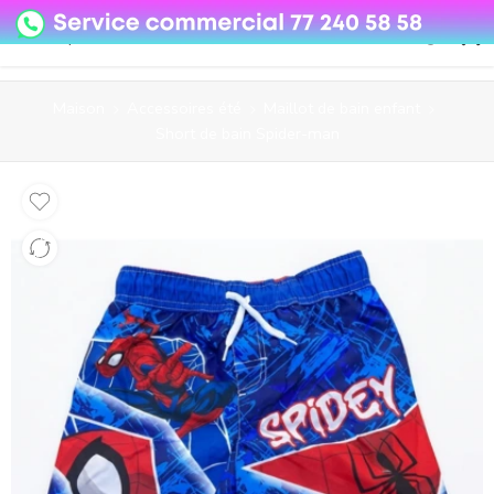
08o35epzeyex8vmjn04i2j4algz26o
Maison
Accessoires été
Maillot de bain enfant
Short de bain Spider-man