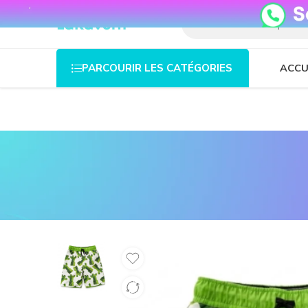
08o35epzeyex8vmjn04i2j4algz26o
ACCU
PARCOURIR LES CATÉGORIES