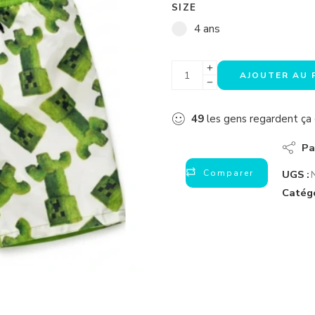
SIZE
4 ans
AJOUTER AU 
49
les gens regardent ç
Pa
Comparer
UGS :
Catégo