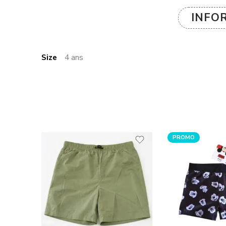
INFO
Size
4 ans
PROMO