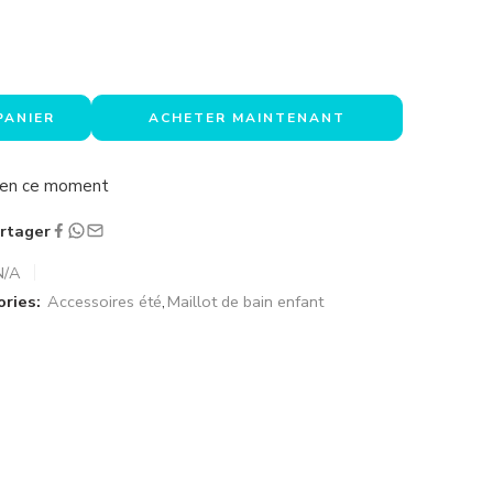
PANIER
ACHETER MAINTENANT
a en ce moment
rtager
N/A
ries:
Accessoires été
,
Maillot de bain enfant