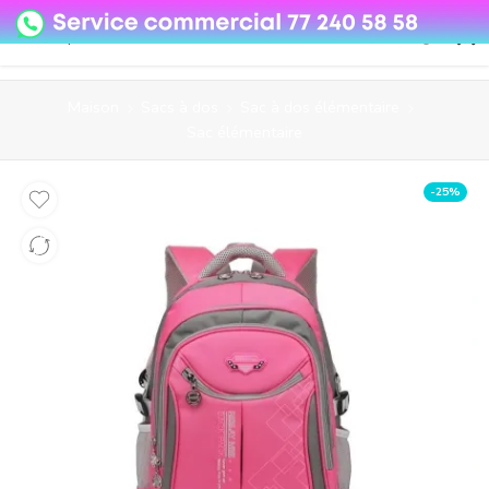
08o35epzeyex8vmjn04i2j4algz26o
Maison
Sacs à dos
Sac à dos élémentaire
Sac élémentaire
-25%