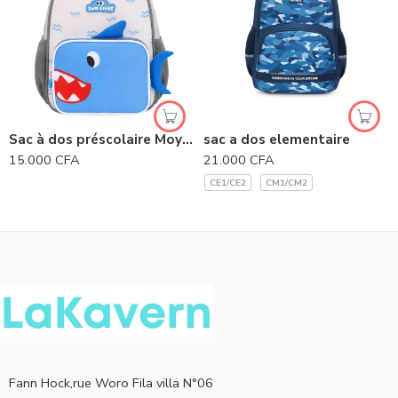
Sac à dos préscolaire Moyenne Section – SUN EIGHT
sac a dos elementaire
15.000
CFA
21.000
CFA
CE1/CE2
CM1/CM2
Fann Hock,rue Woro Fila villa N°06