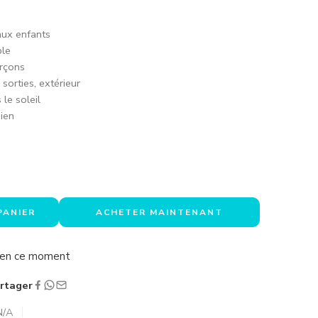
aux enfants
ble
arçons
 sorties, extérieur
le soleil
ien
PANIER
ACHETER MAINTENANT
a en ce moment
rtager
N/A