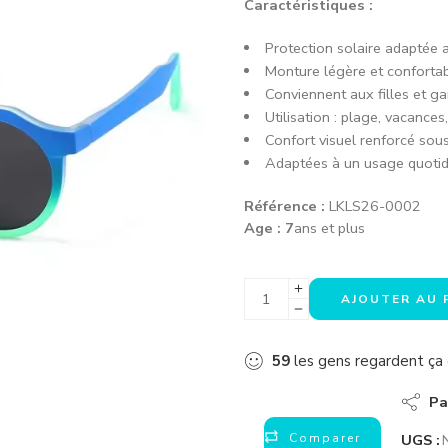
Caractéristiques :
Protection solaire adaptée 
Monture légère et conforta
Conviennent aux filles et g
Utilisation : plage, vacances,
Confort visuel renforcé sous 
Adaptées à un usage quotid
Référence :
LKLS26-0002
Age : 7
ans et plus
AJOUTER AU 
59
les gens regardent ç
Pa
Comparer
UGS :