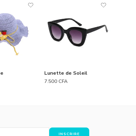
le
Lunette de Soleil
Lunette
7.500
CFA
8.000
C