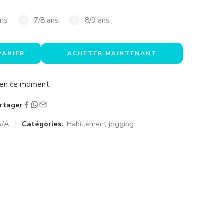
ans
7/8 ans
8/9 ans
PANIER
ACHETER MAINTENANT
a en ce moment
rtager
N/A
Catégories:
Habillement
,
jogging