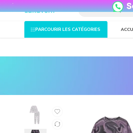
08o35epzeyex8vmjn04i2j4algz26o
ACCU
PARCOURIR LES CATÉGORIES