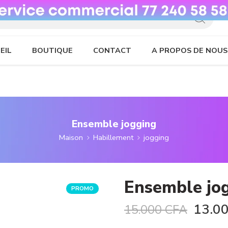
EIL
BOUTIQUE
CONTACT
A PROPOS DE NOUS
Ensemble jogging
Maison
Habillement
jogging
Ensemble jo
PROMO
13.0
15.000
CFA