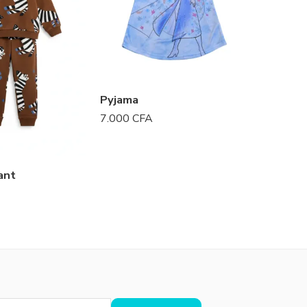
Pyjama
Ensemb
7.000
CFA
15.000
C
ant