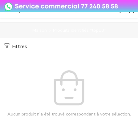
08o35epzeyex8vmjn04i2j4algz26o
Maison
Produits identifiés “top10”
Filtres
Aucun produit n'a été trouvé correspondant à votre sélection.