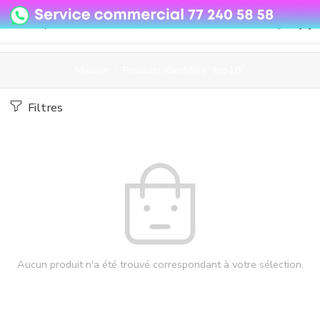
08o35epzeyex8vmjn04i2j4algz26o
Maison
Produits identifiés “top10”
Filtres
Aucun produit n'a été trouvé correspondant à votre sélection.