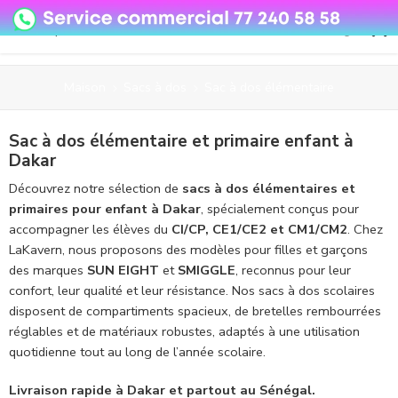
08o35epzeyex8vmjn04i2j4algz26o
Maison
Sacs à dos
Sac à dos élémentaire
Sac à dos élémentaire et primaire enfant à
Dakar
Découvrez notre sélection de
sacs à dos élémentaires et
primaires pour enfant à Dakar
, spécialement conçus pour
accompagner les élèves du
CI/CP, CE1/CE2 et CM1/CM2
. Chez
LaKavern, nous proposons des modèles pour filles et garçons
des marques
SUN EIGHT
et
SMIGGLE
, reconnus pour leur
confort, leur qualité et leur résistance. Nos sacs à dos scolaires
disposent de compartiments spacieux, de bretelles rembourrées
réglables et de matériaux robustes, adaptés à une utilisation
quotidienne tout au long de l’année scolaire.
Livraison rapide à Dakar et partout au Sénégal.