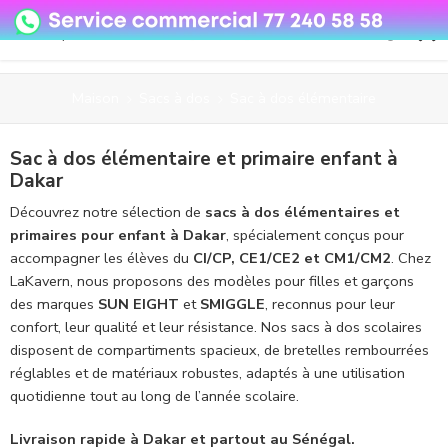
08o35epzeyex8vmjn04i2j4algz26o
Maison
Sacs à dos
Sac à dos élémentaire
Sac à dos élémentaire et primaire enfant à
Dakar
Découvrez notre sélection de
sacs à dos élémentaires et
primaires pour enfant à Dakar
, spécialement conçus pour
accompagner les élèves du
CI/CP, CE1/CE2 et CM1/CM2
. Chez
LaKavern, nous proposons des modèles pour filles et garçons
des marques
SUN EIGHT
et
SMIGGLE
, reconnus pour leur
confort, leur qualité et leur résistance. Nos sacs à dos scolaires
disposent de compartiments spacieux, de bretelles rembourrées
réglables et de matériaux robustes, adaptés à une utilisation
quotidienne tout au long de l’année scolaire.
Livraison rapide à Dakar et partout au Sénégal.