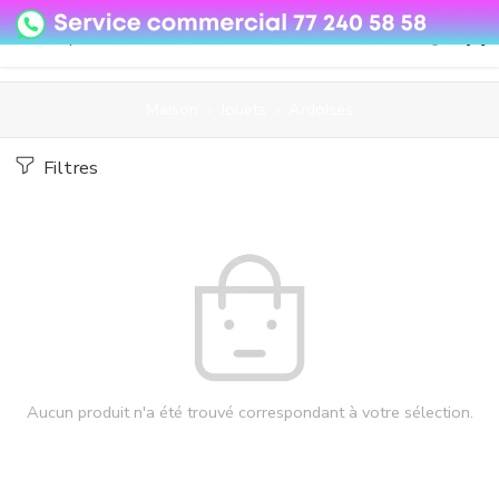
08o35epzeyex8vmjn04i2j4algz26o
Maison
Jouets
Ardoises
Filtres
Aucun produit n'a été trouvé correspondant à votre sélection.