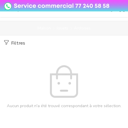
08o35epzeyex8vmjn04i2j4algz26o
Maison
Jouets
Ardoises
Filtres
Aucun produit n'a été trouvé correspondant à votre sélection.