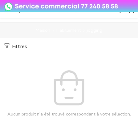
08o35epzeyex8vmjn04i2j4algz26o
Maison
Habillement
jogging
Filtres
Aucun produit n'a été trouvé correspondant à votre sélection.