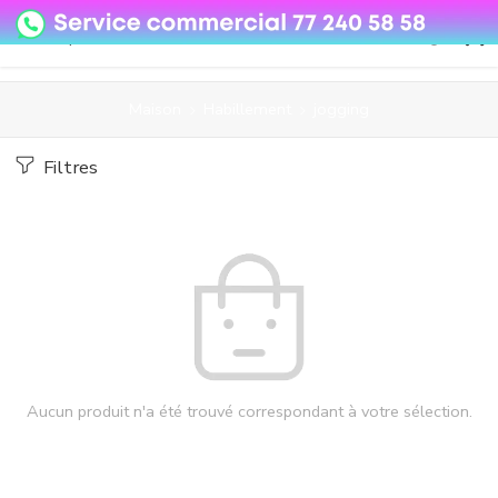
08o35epzeyex8vmjn04i2j4algz26o
Maison
Habillement
jogging
Filtres
Aucun produit n'a été trouvé correspondant à votre sélection.