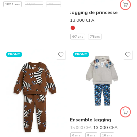
10/11 ans
11/12 ans
7/8 ans
Jogging de princesse
13.000
CFA
6/7 ans
7/8ans
PROMO
PROMO
Ensemble legging
13.000
CFA
15.000
CFA
6 ans
8 ans
10 ans