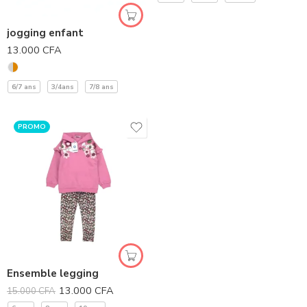
jogging enfant
13.000
CFA
6/7 ans
3/4ans
7/8 ans
PROMO
Ensemble legging
13.000
CFA
15.000
CFA