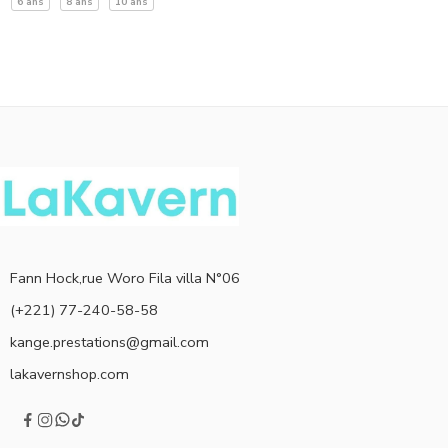
6 ans
8 ans
10 ans
Fann Hock,rue Woro Fila villa N°06
(+221) 77-240-58-58
kange.prestations@gmail.com
lakavernshop.com