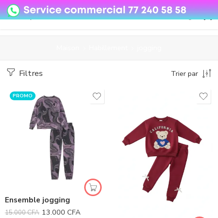
08o35epzeyex8vmjn04i2j4algz26o
Maison
Habillement
jogging
Filtres
Trier par
PROMO
Ensemble jogging
13.000
CFA
15.000
CFA