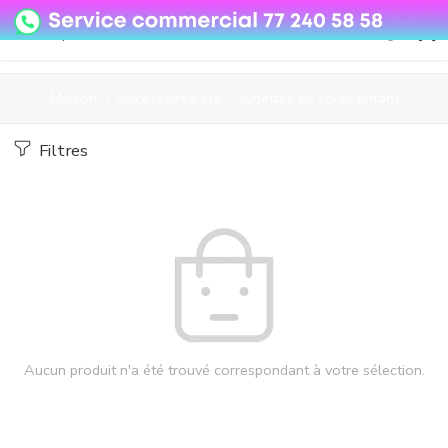
08o35epzeyex8vmjn04i2j4algz26o
Maison
Accessoires été
lunettes de soleil enfant
Filtres
Aucun produit n'a été trouvé correspondant à votre sélection.