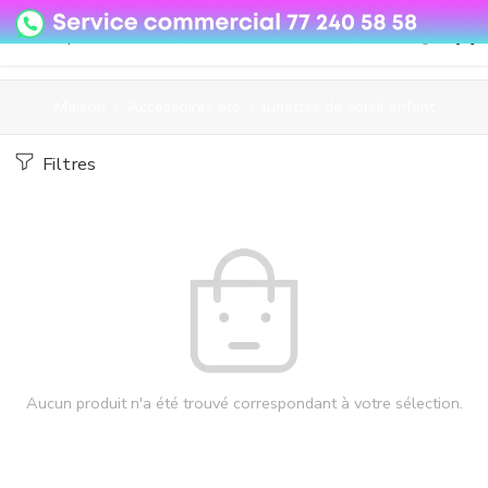
08o35epzeyex8vmjn04i2j4algz26o
Maison
Accessoires été
lunettes de soleil enfant
Filtres
Aucun produit n'a été trouvé correspondant à votre sélection.