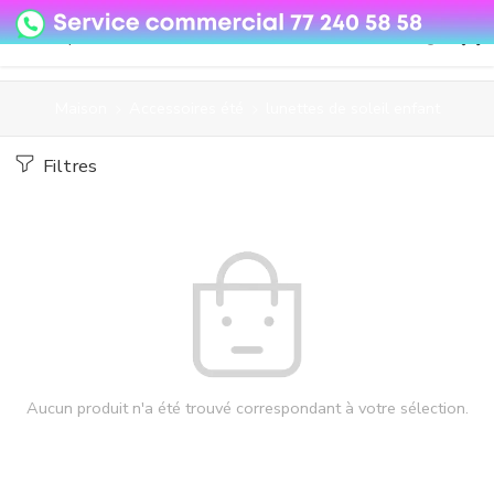
08o35epzeyex8vmjn04i2j4algz26o
Maison
Accessoires été
lunettes de soleil enfant
Filtres
Aucun produit n'a été trouvé correspondant à votre sélection.