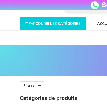
08o35epzeyex8vmjn04i2j4algz26o
ACCU
PARCOURIR LES CATÉGORIES
Filtres
Catégories de produits