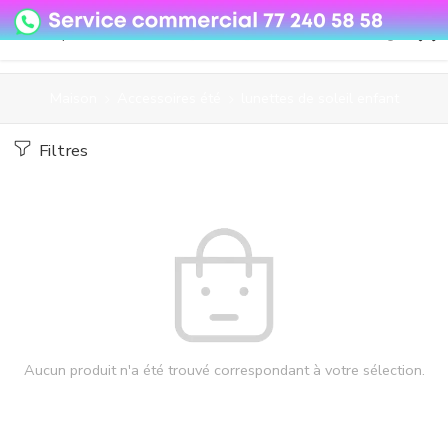
08o35epzeyex8vmjn04i2j4algz26o
Maison
Accessoires été
lunettes de soleil enfant
Filtres
Aucun produit n'a été trouvé correspondant à votre sélection.