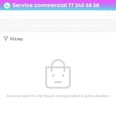
08o35epzeyex8vmjn04i2j4algz26o
Maison
Accessoires été
lunettes de soleil enfant
Filtres
Aucun produit n'a été trouvé correspondant à votre sélection.