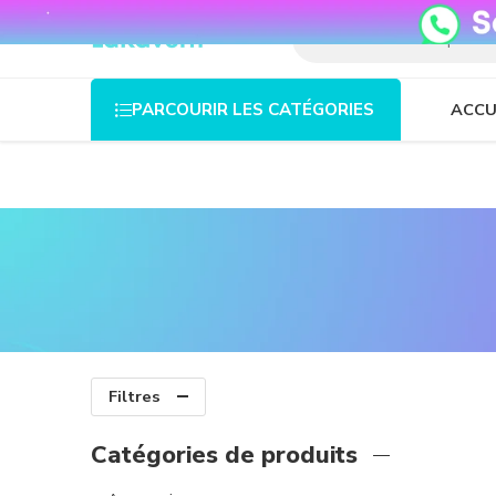
08o35epzeyex8vmjn04i2j4algz26o
ACCU
PARCOURIR LES CATÉGORIES
Filtres
Catégories de produits