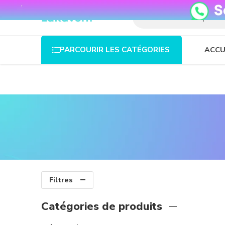
08o35epzeyex8vmjn04i2j4algz26o
ACCU
PARCOURIR LES CATÉGORIES
Filtres
Catégories de produits