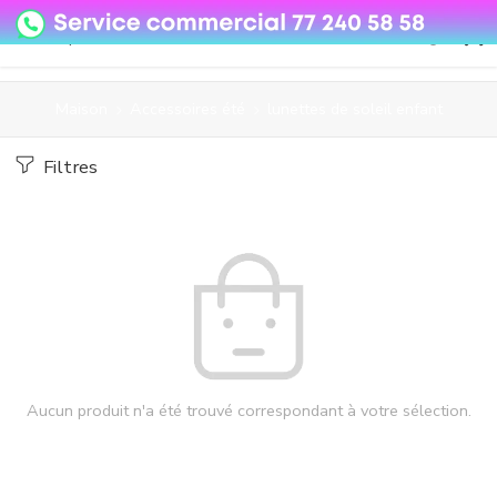
08o35epzeyex8vmjn04i2j4algz26o
Maison
Accessoires été
lunettes de soleil enfant
Filtres
Aucun produit n'a été trouvé correspondant à votre sélection.